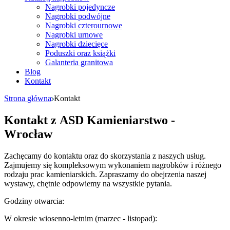
Nagrobki pojedyncze
Nagrobki podwójne
Nagrobki czterournowe
Nagrobki urnowe
Nagrobki dziecięce
Poduszki oraz książki
Galanteria granitowa
Blog
Kontakt
Strona główna
Kontakt
Kontakt z ASD Kamieniarstwo -
Wrocław
Zachęcamy do kontaktu oraz do skorzystania z naszych usług.
Zajmujemy się kompleksowym wykonaniem nagrobków i różnego
rodzaju
prac kamieniarskich
. Zapraszamy do obejrzenia naszej
wystawy, chętnie odpowiemy na wszystkie pytania.
Godziny otwarcia:
W okresie wiosenno-letnim (marzec - listopad):