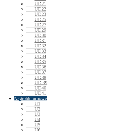
UD21
UD22
UD23
UD25
UD27
UD29
UD30
UD31
UD32
UD33
UD34
UD35
UD36
UD37
UD38
UD 39
UD40
UD41
Nagrobki urnowe
U1
U2
U3
U4
U5
U6