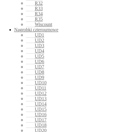
R32
R33
R34
R35
Wiscount
Nagrobki czterournowe
UD1
UD2
UD3
UD4
UD5
UD6
UD7
UD8
UD9
UD10
UD11
UD12
UD13
UD14
UD15
UD16
UD17
UD18
UD20