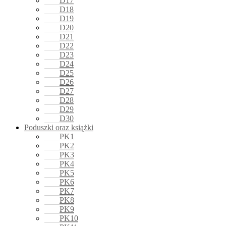
D17
D18
D19
D20
D21
D22
D23
D24
D25
D26
D27
D28
D29
D30
Poduszki oraz książki
PK1
PK2
PK3
PK4
PK5
PK6
PK7
PK8
PK9
PK10