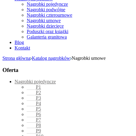
Nagrobki pojedyncze
Nagrobki podwójne
Nagrobki czterournowe
Nagrobki urnowe
Nagrobki dziecięce
Poduszki oraz książki
Galanteria granitowa
Blog
Kontakt
Strona główna
Katalog nagrobków
Nagrobki urnowe
Oferta
Nagrobki pojedyncze
P1
P2
P3
P4
P5
P6
P7
P8
P9