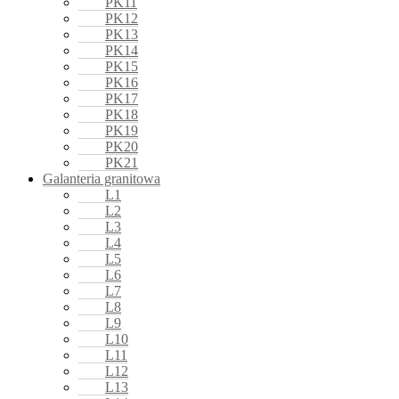
PK11
PK12
PK13
PK14
PK15
PK16
PK17
PK18
PK19
PK20
PK21
Galanteria granitowa
L1
L2
L3
L4
L5
L6
L7
L8
L9
L10
L11
L12
L13