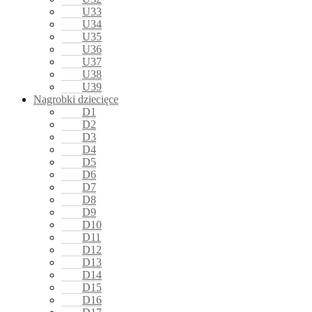
U33
U34
U35
U36
U37
U38
U39
Nagrobki dziecięce
D1
D2
D3
D4
D5
D6
D7
D8
D9
D10
D11
D12
D13
D14
D15
D16