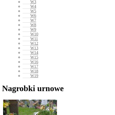
W3
W4
W5
W6
W7
W8
W9
W10
W11
W12
W13
W14
W15
W16
W17
W18
W19
Nagrobki urnowe