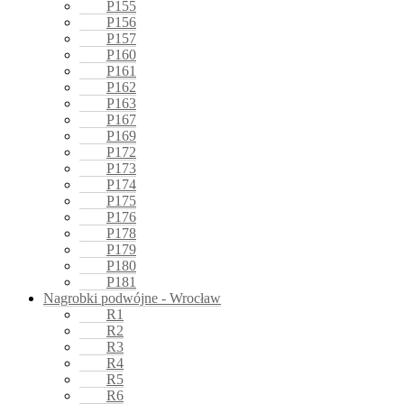
P155
P156
P157
P160
P161
P162
P163
P167
P169
P172
P173
P174
P175
P176
P178
P179
P180
P181
Nagrobki podwójne - Wrocław
R1
R2
R3
R4
R5
R6