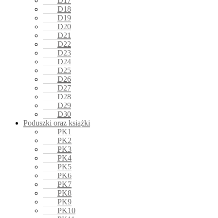
D17
D18
D19
D20
D21
D22
D23
D24
D25
D26
D27
D28
D29
D30
Poduszki oraz książki
PK1
PK2
PK3
PK4
PK5
PK6
PK7
PK8
PK9
PK10