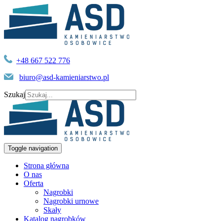
+48 667 522 776
biuro@asd-kamieniarstwo.pl
Szukaj
Toggle navigation
Strona główna
O nas
Oferta
Nagrobki
Nagrobki urnowe
Skały
Katalog nagrobków