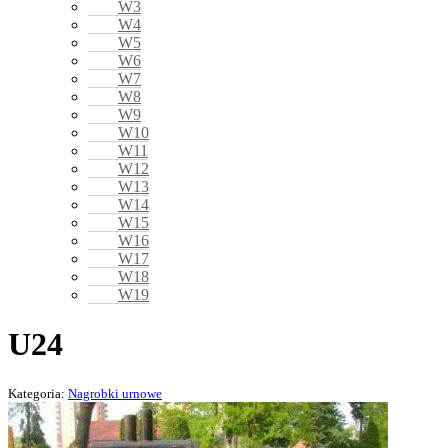
W3
W4
W5
W6
W7
W8
W9
W10
W11
W12
W13
W14
W15
W16
W17
W18
W19
U24
Kategoria:
Nagrobki urnowe