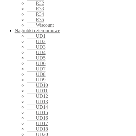
R32
R33
R34
R35
Wiscount
Nagrobki czterournowe
UD1
UD2
UD3
UD4
UD5
UD6
UD7
UD8
UD9
UD10
UD11
UD12
UD13
UD14
UD15
UD16
UD17
UD18
UD20