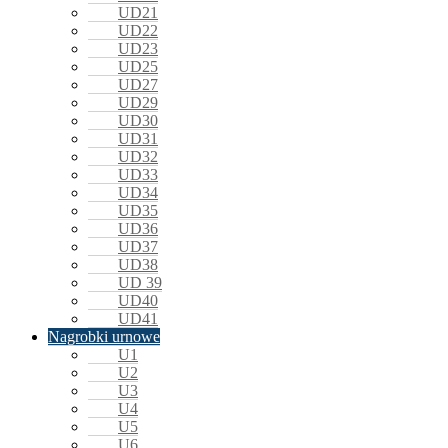
UD21
UD22
UD23
UD25
UD27
UD29
UD30
UD31
UD32
UD33
UD34
UD35
UD36
UD37
UD38
UD 39
UD40
UD41
Nagrobki urnowe
U1
U2
U3
U4
U5
U6