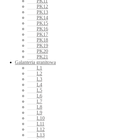
PK11
PK12
PK13
PK14
PK15
PK16
PK17
PK18
PK19
PK20
PK21
Galanteria granitowa
L1
L2
L3
L4
L5
L6
L7
L8
L9
L10
L11
L12
L13