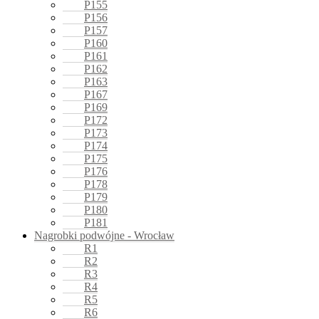
P155
P156
P157
P160
P161
P162
P163
P167
P169
P172
P173
P174
P175
P176
P178
P179
P180
P181
Nagrobki podwójne - Wrocław
R1
R2
R3
R4
R5
R6