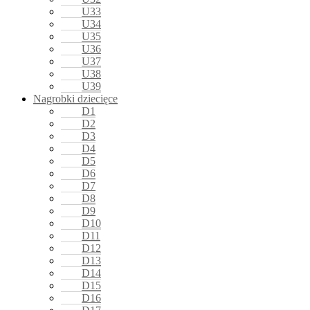
U33
U34
U35
U36
U37
U38
U39
Nagrobki dziecięce
D1
D2
D3
D4
D5
D6
D7
D8
D9
D10
D11
D12
D13
D14
D15
D16