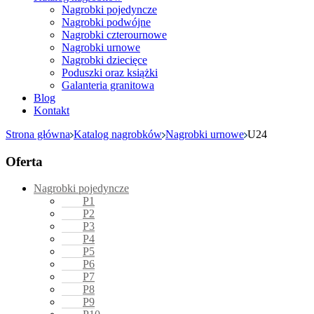
Nagrobki pojedyncze
Nagrobki podwójne
Nagrobki czterournowe
Nagrobki urnowe
Nagrobki dziecięce
Poduszki oraz książki
Galanteria granitowa
Blog
Kontakt
Strona główna
Katalog nagrobków
Nagrobki urnowe
U24
Oferta
Nagrobki pojedyncze
P1
P2
P3
P4
P5
P6
P7
P8
P9