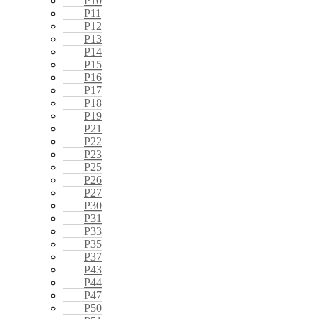
P10
P11
P12
P13
P14
P15
P16
P17
P18
P19
P21
P22
P23
P25
P26
P27
P30
P31
P33
P35
P37
P43
P44
P47
P50