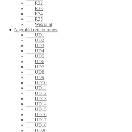
R32
R33
R34
R35
Wiscount
Nagrobki czterournowe
UD1
UD2
UD3
UD4
UD5
UD6
UD7
UD8
UD9
UD10
UD11
UD12
UD13
UD14
UD15
UD16
UD17
UD18
UD20