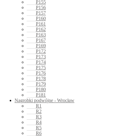
P155
P156
P157
P160
P161
P162
P163
P167
P169
P172
P173
P174
P175
P176
P178
P179
P180
P181
Nagrobki podwójne - Wrocław
R1
R2
R3
R4
R5
R6