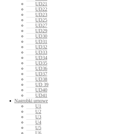
UD21
UD22
UD23
UD25
UD27
UD29
UD30
UD31
UD32
UD33
UD34
UD35
UD36
UD37
UD38
UD 39
UD40
UD41
Nagrobki urnowe
U1
U2
U3
U4
U5
U6