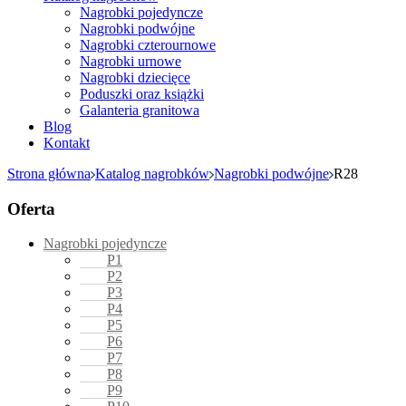
Nagrobki pojedyncze
Nagrobki podwójne
Nagrobki czterournowe
Nagrobki urnowe
Nagrobki dziecięce
Poduszki oraz książki
Galanteria granitowa
Blog
Kontakt
Strona główna
Katalog nagrobków
Nagrobki podwójne
R28
Oferta
Nagrobki pojedyncze
P1
P2
P3
P4
P5
P6
P7
P8
P9