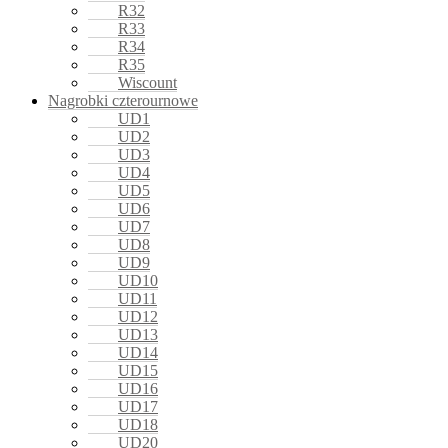
R32
R33
R34
R35
Wiscount
Nagrobki czterournowe
UD1
UD2
UD3
UD4
UD5
UD6
UD7
UD8
UD9
UD10
UD11
UD12
UD13
UD14
UD15
UD16
UD17
UD18
UD20