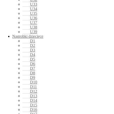
U33
U34
U35
U36
U37
U38
U39
Nagrobki dziecięce
D1
D2
D3
D4
D5
D6
D7
D8
D9
D10
D11
D12
D13
D14
D15
D16