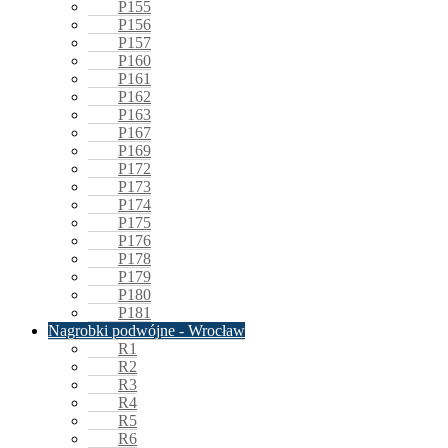
P155
P156
P157
P160
P161
P162
P163
P167
P169
P172
P173
P174
P175
P176
P178
P179
P180
P181
Nagrobki podwójne - Wrocław
R1
R2
R3
R4
R5
R6