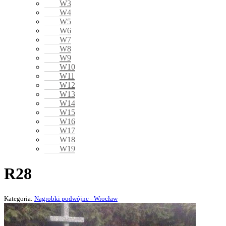
W3
W4
W5
W6
W7
W8
W9
W10
W11
W12
W13
W14
W15
W16
W17
W18
W19
R28
Kategoria:
Nagrobki podwójne - Wrocław