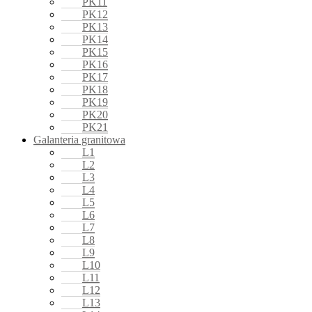
PK11
PK12
PK13
PK14
PK15
PK16
PK17
PK18
PK19
PK20
PK21
Galanteria granitowa
L1
L2
L3
L4
L5
L6
L7
L8
L9
L10
L11
L12
L13