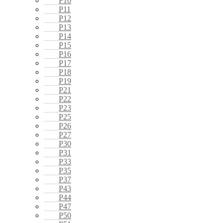
P10
P11
P12
P13
P14
P15
P16
P17
P18
P19
P21
P22
P23
P25
P26
P27
P30
P31
P33
P35
P37
P43
P44
P47
P50