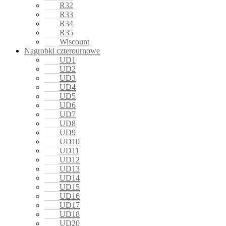
R32
R33
R34
R35
Wiscount
Nagrobki czterournowe
UD1
UD2
UD3
UD4
UD5
UD6
UD7
UD8
UD9
UD10
UD11
UD12
UD13
UD14
UD15
UD16
UD17
UD18
UD20