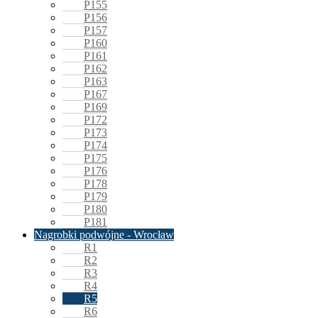
P155
P156
P157
P160
P161
P162
P163
P167
P169
P172
P173
P174
P175
P176
P178
P179
P180
P181
Nagrobki podwójne - Wrocław
R1
R2
R3
R4
R5
R6