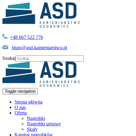
+48 667 522 776
biuro@asd-kamieniarstwo.pl
Szukaj
Toggle navigation
Strona główna
O nas
Oferta
Nagrobki
Nagrobki urnowe
Skały
Katalog nagrobków