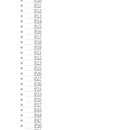
P10
P11
P12
P13
P14
P15
P16
P17
P18
P19
P21
P22
P23
P25
P26
P27
P30
P31
P33
P35
P37
P43
P44
P47
P50