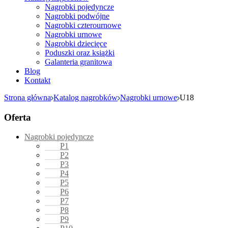
Nagrobki pojedyncze
Nagrobki podwójne
Nagrobki czterournowe
Nagrobki urnowe
Nagrobki dziecięce
Poduszki oraz książki
Galanteria granitowa
Blog
Kontakt
Strona główna
Katalog nagrobków
Nagrobki urnowe
U18
Oferta
Nagrobki pojedyncze
P1
P2
P3
P4
P5
P6
P7
P8
P9