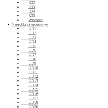
R32
R33
R34
R35
Wiscount
Nagrobki czterournowe
UD1
UD2
UD3
UD4
UD5
UD6
UD7
UD8
UD9
UD10
UD11
UD12
UD13
UD14
UD15
UD16
UD17
UD18
UD20