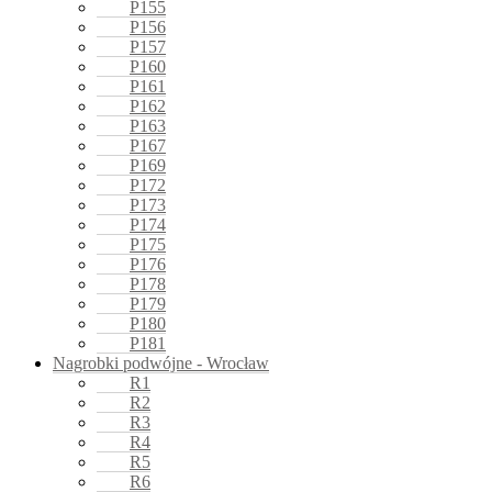
P155
P156
P157
P160
P161
P162
P163
P167
P169
P172
P173
P174
P175
P176
P178
P179
P180
P181
Nagrobki podwójne - Wrocław
R1
R2
R3
R4
R5
R6