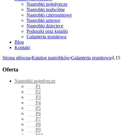
Nagrobki pojedyncze
Nagrobki podwójne
Nagrobki czterournowe
Nagrobki urnowe
Nagrobki dziecięce
Poduszki oraz książki
Galanteria granitowa
Blog
Kontakt
Strona główna
Katalog nagrobków
Galanteria granitowa
L15
Oferta
Nagrobki pojedyncze
P1
P2
P3
P4
P5
P6
P7
P8
P9