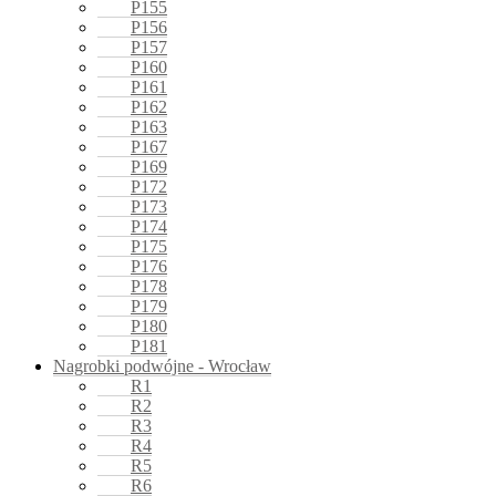
P155
P156
P157
P160
P161
P162
P163
P167
P169
P172
P173
P174
P175
P176
P178
P179
P180
P181
Nagrobki podwójne - Wrocław
R1
R2
R3
R4
R5
R6