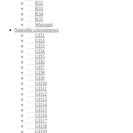
R32
R33
R34
R35
Wiscount
Nagrobki czterournowe
UD1
UD2
UD3
UD4
UD5
UD6
UD7
UD8
UD9
UD10
UD11
UD12
UD13
UD14
UD15
UD16
UD17
UD18
UD20