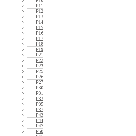
P10
P11
P12
P13
P14
P15
P16
P17
P18
P19
P21
P22
P23
P25
P26
P27
P30
P31
P33
P35
P37
P43
P44
P47
P50