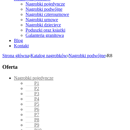
Nagrobki pojedyncze
Nagrobki podwójne
Nagrobki czterournowe
Nagrobki urnowe
Nagrobki dziecięce
Poduszki oraz książki
Galanteria granitowa
Blog
Kontakt
Strona główna
Katalog nagrobków
Nagrobki podwójne
R8
Oferta
Nagrobki pojedyncze
P1
P2
P3
P4
P5
P6
P7
P8
P9