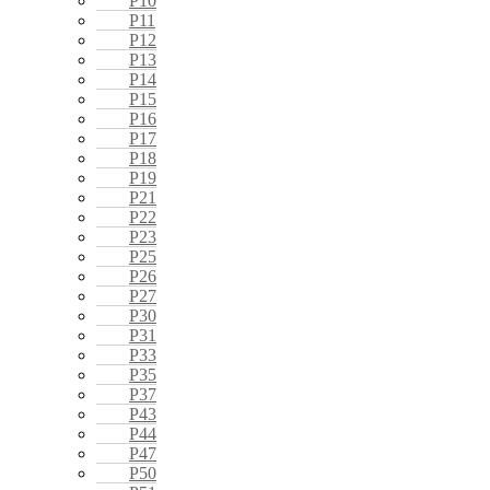
P10
P11
P12
P13
P14
P15
P16
P17
P18
P19
P21
P22
P23
P25
P26
P27
P30
P31
P33
P35
P37
P43
P44
P47
P50