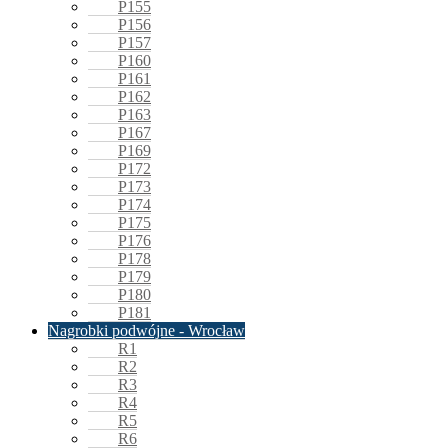
P155
P156
P157
P160
P161
P162
P163
P167
P169
P172
P173
P174
P175
P176
P178
P179
P180
P181
Nagrobki podwójne - Wrocław
R1
R2
R3
R4
R5
R6