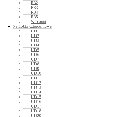
R32
R33
R34
R35
Wiscount
Nagrobki czterournowe
UD1
UD2
UD3
UD4
UD5
UD6
UD7
UD8
UD9
UD10
UD11
UD12
UD13
UD14
UD15
UD16
UD17
UD18
UD20