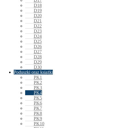
D17
D18
D19
D20
D21
D22
D23
D24
D25
D26
D27
D28
D29
D30
Poduszki oraz książki
PK1
PK2
PK3
PK4
PK5
PK6
PK7
PK8
PK9
PK10