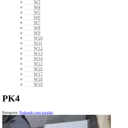
W3
W4
W5
W6
W7
W8
W9
W10
W11
W12
W13
W14
W15
W16
W17
W18
W19
PK4
Kategoria:
Poduszki oraz książki