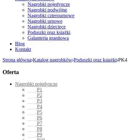
Nagrobki pojedyncze
Nagrobki podwójne
Nagrobki czterournowe
Nagrobki urnowe
Nagrobki dziecięce
Poduszki oraz książki
Galanteria granitowa
Blog
Kontakt
Strona główna
Katalog nagrobków
Poduszki oraz książki
PK4
Oferta
Nagrobki pojedyncze
P1
P2
P3
P4
P5
P6
P7
P8
P9