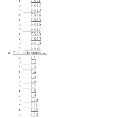
PK11
PK12
PK13
PK14
PK15
PK16
PK17
PK18
PK19
PK20
PK21
Galanteria granitowa
L1
L2
L3
L4
L5
L6
L7
L8
L9
L10
L11
L12
L13