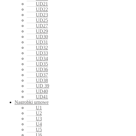
UD21
UD22
UD23
UD25
UD27
UD29
UD30
UD31
UD32
UD33
UD34
UD35
UD36
UD37
UD38
UD 39
UD40
UD41
Nagrobki urnowe
U1
U2
U3
U4
U5
U6