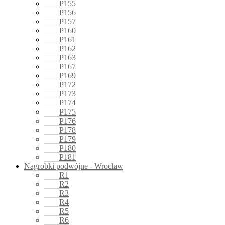
P155
P156
P157
P160
P161
P162
P163
P167
P169
P172
P173
P174
P175
P176
P178
P179
P180
P181
Nagrobki podwójne - Wrocław
R1
R2
R3
R4
R5
R6