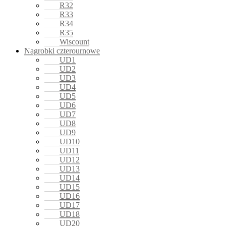
R32
R33
R34
R35
Wiscount
Nagrobki czterournowe
UD1
UD2
UD3
UD4
UD5
UD6
UD7
UD8
UD9
UD10
UD11
UD12
UD13
UD14
UD15
UD16
UD17
UD18
UD20