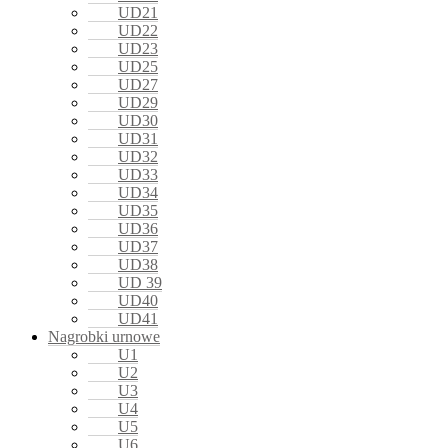
UD21
UD22
UD23
UD25
UD27
UD29
UD30
UD31
UD32
UD33
UD34
UD35
UD36
UD37
UD38
UD 39
UD40
UD41
Nagrobki urnowe
U1
U2
U3
U4
U5
U6