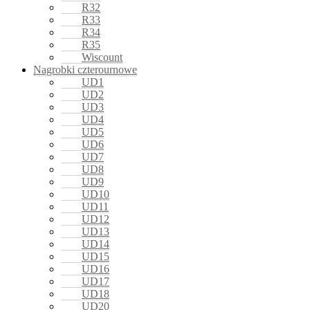
R32
R33
R34
R35
Wiscount
Nagrobki czterournowe
UD1
UD2
UD3
UD4
UD5
UD6
UD7
UD8
UD9
UD10
UD11
UD12
UD13
UD14
UD15
UD16
UD17
UD18
UD20