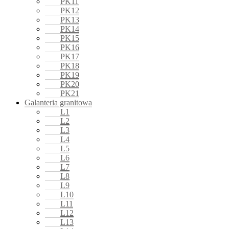
PK11
PK12
PK13
PK14
PK15
PK16
PK17
PK18
PK19
PK20
PK21
Galanteria granitowa
L1
L2
L3
L4
L5
L6
L7
L8
L9
L10
L11
L12
L13