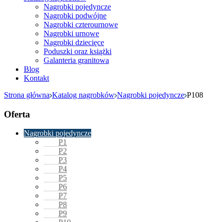
Nagrobki pojedyncze
Nagrobki podwójne
Nagrobki czterournowe
Nagrobki urnowe
Nagrobki dziecięce
Poduszki oraz książki
Galanteria granitowa
Blog
Kontakt
Strona główna
Katalog nagrobków
Nagrobki pojedyncze
P108
Oferta
Nagrobki pojedyncze
P1
P2
P3
P4
P5
P6
P7
P8
P9