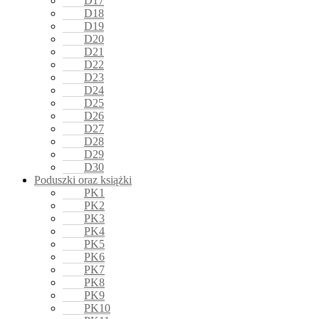
D17
D18
D19
D20
D21
D22
D23
D24
D25
D26
D27
D28
D29
D30
Poduszki oraz książki
PK1
PK2
PK3
PK4
PK5
PK6
PK7
PK8
PK9
PK10