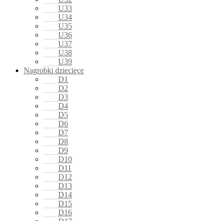
U33
U34
U35
U36
U37
U38
U39
Nagrobki dziecięce
D1
D2
D3
D4
D5
D6
D7
D8
D9
D10
D11
D12
D13
D14
D15
D16