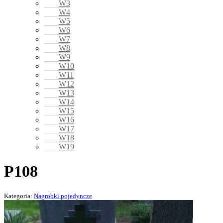
W3
W4
W5
W6
W7
W8
W9
W10
W11
W12
W13
W14
W15
W16
W17
W18
W19
P108
Kategoria:
Nagrobki pojedyncze