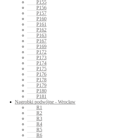
P155
P156
P157
P160
P161
P162
P163
P167
P169
P172
P173
P174
P175
P176
P178
P179
P180
P181
Nagrobki podwójne - Wrocław
R1
R2
R3
R4
R5
R6