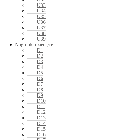
U33
U34
U35
U36
U37
U38
U39
Nagrobki dziecięce
D1
D2
D3
D4
D5
D6
D7
D8
D9
D10
D11
D12
D13
D14
D15
D16