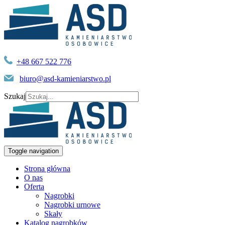
+48 667 522 776
biuro@asd-kamieniarstwo.pl
Szukaj
Toggle navigation
Strona główna
O nas
Oferta
Nagrobki
Nagrobki urnowe
Skały
Katalog nagrobków