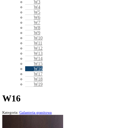
W3
W4
W5
W6
W7
W8
W9
W10
W11
W12
W13
W14
W15
W16
W17
W18
W19
W16
Kategoria:
Galanteria granitowa