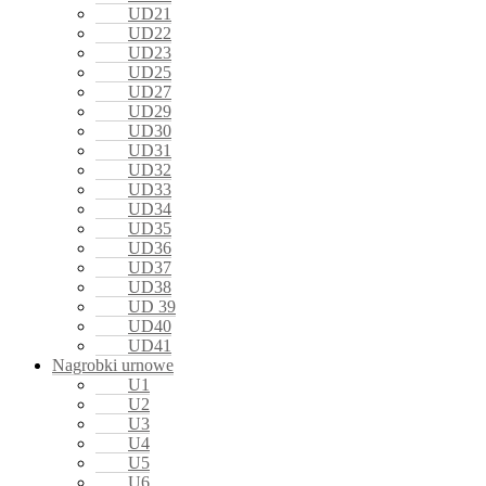
UD21
UD22
UD23
UD25
UD27
UD29
UD30
UD31
UD32
UD33
UD34
UD35
UD36
UD37
UD38
UD 39
UD40
UD41
Nagrobki urnowe
U1
U2
U3
U4
U5
U6