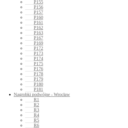
P155
P156
P157
P160
P161
P162
P163
P167
P169
P172
P173
P174
P175
P176
P178
P179
P180
P181
Nagrobki podwójne - Wrocław
R1
R2
R3
R4
R5
R6