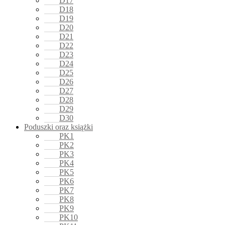
D17
D18
D19
D20
D21
D22
D23
D24
D25
D26
D27
D28
D29
D30
Poduszki oraz książki
PK1
PK2
PK3
PK4
PK5
PK6
PK7
PK8
PK9
PK10