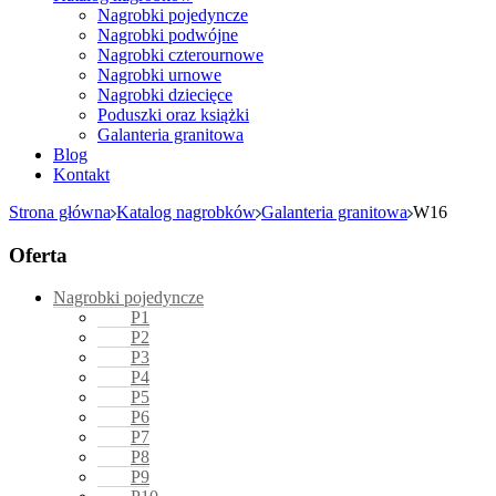
Nagrobki pojedyncze
Nagrobki podwójne
Nagrobki czterournowe
Nagrobki urnowe
Nagrobki dziecięce
Poduszki oraz książki
Galanteria granitowa
Blog
Kontakt
Strona główna
Katalog nagrobków
Galanteria granitowa
W16
Oferta
Nagrobki pojedyncze
P1
P2
P3
P4
P5
P6
P7
P8
P9