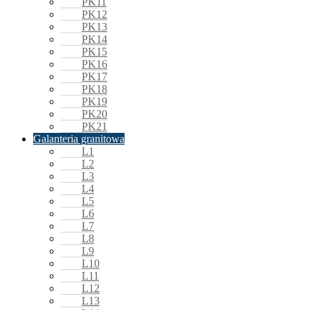
PK11
PK12
PK13
PK14
PK15
PK16
PK17
PK18
PK19
PK20
PK21
Galanteria granitowa
L1
L2
L3
L4
L5
L6
L7
L8
L9
L10
L11
L12
L13