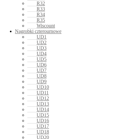
R32
R33
R34
R35
Wiscount
Nagrobki czterournowe
UD1
UD2
UD3
UD4
UD5
UD6
UD7
UD8
UD9
UD10
UD11
UD12
UD13
UD14
UD15
UD16
UD17
UD18
UD20