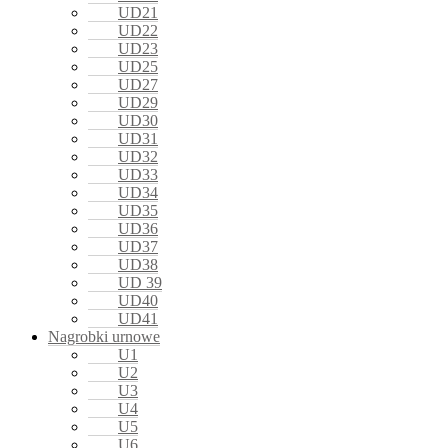
UD21
UD22
UD23
UD25
UD27
UD29
UD30
UD31
UD32
UD33
UD34
UD35
UD36
UD37
UD38
UD 39
UD40
UD41
Nagrobki urnowe
U1
U2
U3
U4
U5
U6