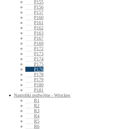
P155
P156
P157
P160
P161
P162
P163
P167
P169
P172
P173
P174
P175
P176
P178
P179
P180
P181
Nagrobki podwójne - Wrocław
R1
R2
R3
R4
R5
R6