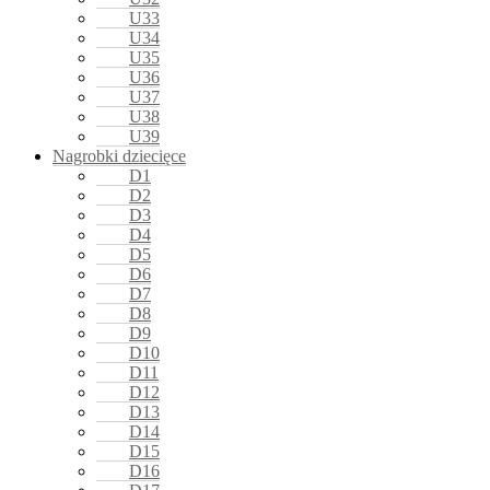
U33
U34
U35
U36
U37
U38
U39
Nagrobki dziecięce
D1
D2
D3
D4
D5
D6
D7
D8
D9
D10
D11
D12
D13
D14
D15
D16