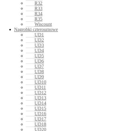
R32
R33
R34
R35
Wiscount
Nagrobki czterournowe
UD1
UD2
UD3
UD4
UD5
UD6
UD7
UD8
UD9
UD10
UD11
UD12
UD13
UD14
UD15
UD16
UD17
UD18
UD20