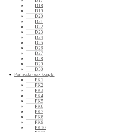
D17
D18
D19
D20
D21
D22
D23
D24
D25
D26
D27
D28
D29
D30
Poduszki oraz książki
PK1
PK2
PK3
PK4
PK5
PK6
PK7
PK8
PK9
PK10