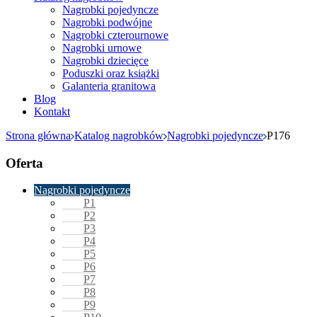
Nagrobki pojedyncze
Nagrobki podwójne
Nagrobki czterournowe
Nagrobki urnowe
Nagrobki dziecięce
Poduszki oraz książki
Galanteria granitowa
Blog
Kontakt
Strona główna
Katalog nagrobków
Nagrobki pojedyncze
P176
Oferta
Nagrobki pojedyncze
P1
P2
P3
P4
P5
P6
P7
P8
P9