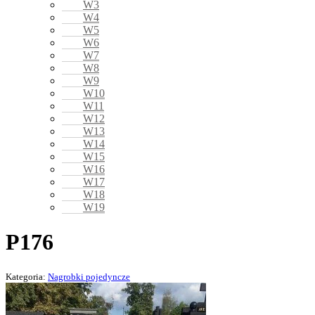
W3
W4
W5
W6
W7
W8
W9
W10
W11
W12
W13
W14
W15
W16
W17
W18
W19
P176
Kategoria:
Nagrobki pojedyncze