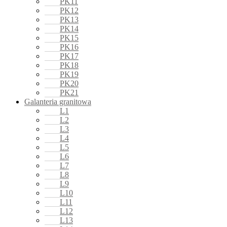
PK11
PK12
PK13
PK14
PK15
PK16
PK17
PK18
PK19
PK20
PK21
Galanteria granitowa
L1
L2
L3
L4
L5
L6
L7
L8
L9
L10
L11
L12
L13