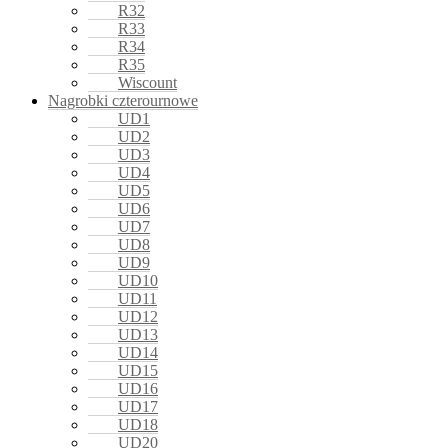
R32
R33
R34
R35
Wiscount
Nagrobki czterournowe
UD1
UD2
UD3
UD4
UD5
UD6
UD7
UD8
UD9
UD10
UD11
UD12
UD13
UD14
UD15
UD16
UD17
UD18
UD20