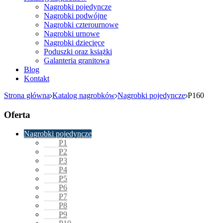
Nagrobki pojedyncze
Nagrobki podwójne
Nagrobki czterournowe
Nagrobki urnowe
Nagrobki dziecięce
Poduszki oraz książki
Galanteria granitowa
Blog
Kontakt
Strona główna
Katalog nagrobków
Nagrobki pojedyncze
P160
Oferta
Nagrobki pojedyncze
P1
P2
P3
P4
P5
P6
P7
P8
P9