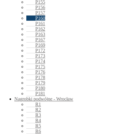
P155
P156
P157
P160
P161
P162
P163
P167
P169
P172
P173
P174
P175
P176
P178
P179
P180
P181
Nagrobki podwójne - Wrocław
R1
R2
R3
R4
R5
R6