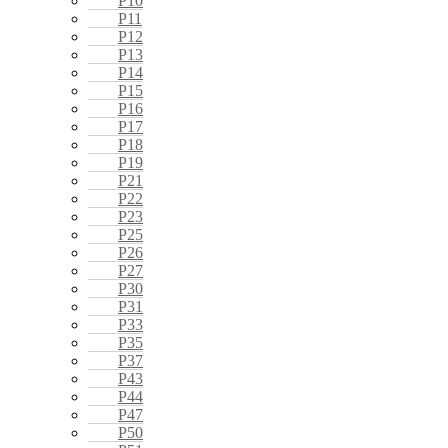
P10
P11
P12
P13
P14
P15
P16
P17
P18
P19
P21
P22
P23
P25
P26
P27
P30
P31
P33
P35
P37
P43
P44
P47
P50