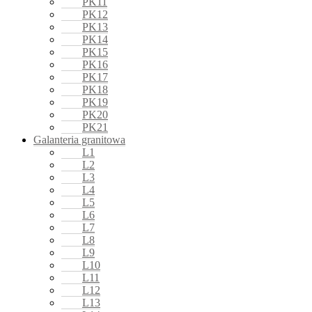
PK11
PK12
PK13
PK14
PK15
PK16
PK17
PK18
PK19
PK20
PK21
Galanteria granitowa
L1
L2
L3
L4
L5
L6
L7
L8
L9
L10
L11
L12
L13