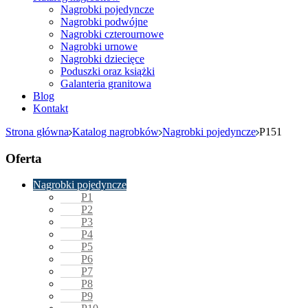
Nagrobki pojedyncze
Nagrobki podwójne
Nagrobki czterournowe
Nagrobki urnowe
Nagrobki dziecięce
Poduszki oraz książki
Galanteria granitowa
Blog
Kontakt
Strona główna
Katalog nagrobków
Nagrobki pojedyncze
P151
Oferta
Nagrobki pojedyncze
P1
P2
P3
P4
P5
P6
P7
P8
P9