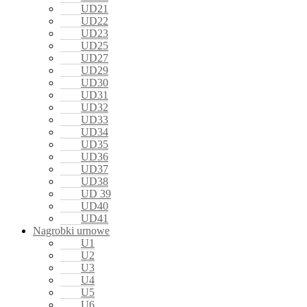
UD21
UD22
UD23
UD25
UD27
UD29
UD30
UD31
UD32
UD33
UD34
UD35
UD36
UD37
UD38
UD 39
UD40
UD41
Nagrobki urnowe
U1
U2
U3
U4
U5
U6