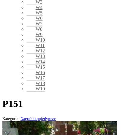
W3
W4
W5
W6
W7
W8
W9
W10
W11
W12
W13
W14
W15
W16
W17
W18
W19
P151
Kategoria:
Nagrobki pojedyncze