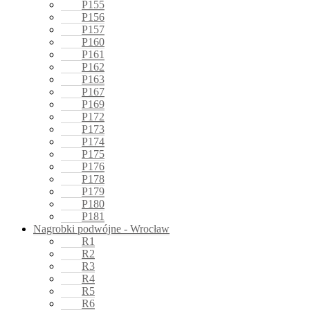
P155
P156
P157
P160
P161
P162
P163
P167
P169
P172
P173
P174
P175
P176
P178
P179
P180
P181
Nagrobki podwójne - Wrocław
R1
R2
R3
R4
R5
R6