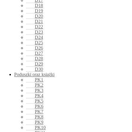
D17
D18
D19
D20
D21
D22
D23
D24
D25
D26
D27
D28
D29
D30
Poduszki oraz książki
PK1
PK2
PK3
PK4
PK5
PK6
PK7
PK8
PK9
PK10