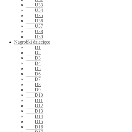
U33
U34
U35
U36
U37
U38
U39
Nagrobki dziecięce
D1
D2
D3
D4
D5
D6
D7
D8
D9
D10
D11
D12
D13
D14
D15
D16