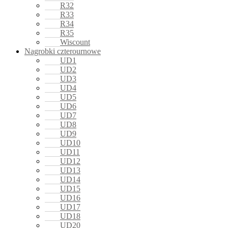
R32
R33
R34
R35
Wiscount
Nagrobki czterournowe
UD1
UD2
UD3
UD4
UD5
UD6
UD7
UD8
UD9
UD10
UD11
UD12
UD13
UD14
UD15
UD16
UD17
UD18
UD20