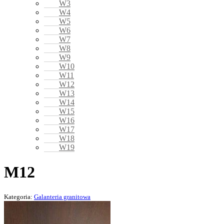
W3
W4
W5
W6
W7
W8
W9
W10
W11
W12
W13
W14
W15
W16
W17
W18
W19
M12
Kategoria:
Galanteria granitowa