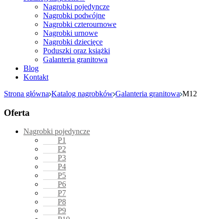
Nagrobki pojedyncze
Nagrobki podwójne
Nagrobki czterournowe
Nagrobki urnowe
Nagrobki dziecięce
Poduszki oraz książki
Galanteria granitowa
Blog
Kontakt
Strona główna
Katalog nagrobków
Galanteria granitowa
M12
Oferta
Nagrobki pojedyncze
P1
P2
P3
P4
P5
P6
P7
P8
P9