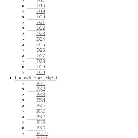
D17
D18
D19
D20
D21
D22
D23
D24
D25
D26
D27
D28
D29
D30
Poduszki oraz książki
PK1
PK2
PK3
PK4
PK5
PK6
PK7
PK8
PK9
PK10