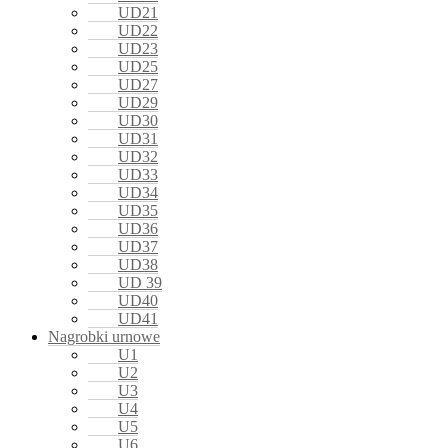
UD21
UD22
UD23
UD25
UD27
UD29
UD30
UD31
UD32
UD33
UD34
UD35
UD36
UD37
UD38
UD 39
UD40
UD41
Nagrobki urnowe
U1
U2
U3
U4
U5
U6