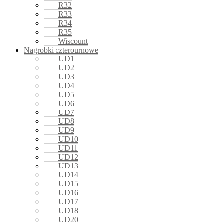
R32
R33
R34
R35
Wiscount
Nagrobki czterournowe
UD1
UD2
UD3
UD4
UD5
UD6
UD7
UD8
UD9
UD10
UD11
UD12
UD13
UD14
UD15
UD16
UD17
UD18
UD20