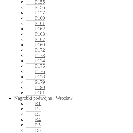
P155
P156
P157
P160
P161
P162
P163
P167
P169
P172
P173
P174
P175
P176
P178
P179
P180
P181
Nagrobki podwójne - Wrocław
R1
R2
R3
R4
R5
R6