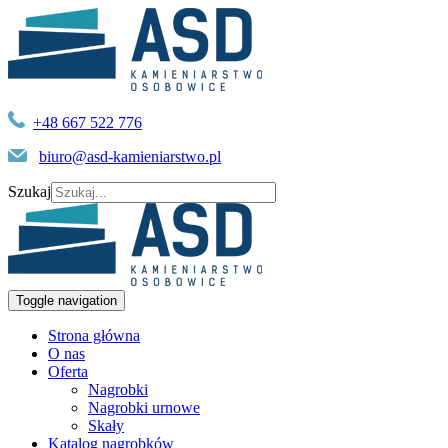
+48 667 522 776
biuro@asd-kamieniarstwo.pl
Szukaj
Toggle navigation
Strona główna
O nas
Oferta
Nagrobki
Nagrobki urnowe
Skały
Katalog nagrobków