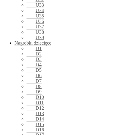
U33
U34
U35
U36
U37
U38
U39
Nagrobki dziecięce
D1
D2
D3
D4
D5
D6
D7
D8
D9
D10
D11
D12
D13
D14
D15
D16