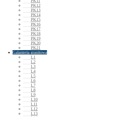
PK11
PK12
PK13
PK14
PK15
PK16
PK17
PK18
PK19
PK20
PK21
Galanteria granitowa
L1
L2
L3
L4
L5
L6
L7
L8
L9
L10
L11
L12
L13