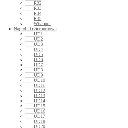
R32
R33
R34
R35
Wiscount
Nagrobki czterournowe
UD1
UD2
UD3
UD4
UD5
UD6
UD7
UD8
UD9
UD10
UD11
UD12
UD13
UD14
UD15
UD16
UD17
UD18
UD20