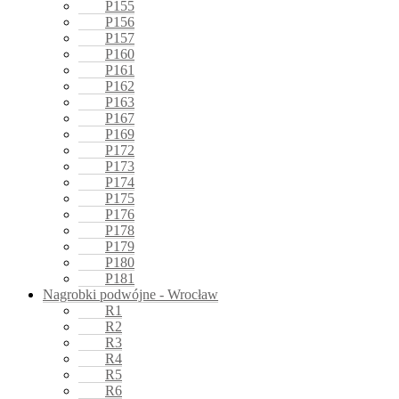
P155
P156
P157
P160
P161
P162
P163
P167
P169
P172
P173
P174
P175
P176
P178
P179
P180
P181
Nagrobki podwójne - Wrocław
R1
R2
R3
R4
R5
R6