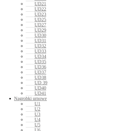
UD21
UD22
UD23
UD25
UD27
UD29
UD30
UD31
UD32
UD33
UD34
UD35
UD36
UD37
UD38
UD 39
UD40
UD41
Nagrobki urnowe
U1
U2
U3
U4
U5
U6