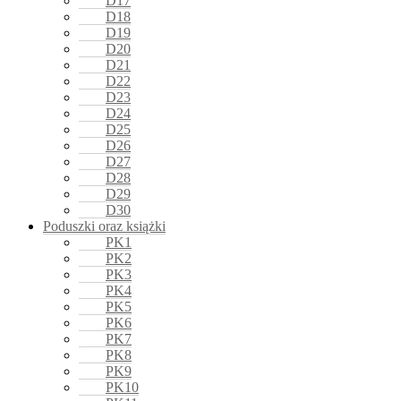
D17
D18
D19
D20
D21
D22
D23
D24
D25
D26
D27
D28
D29
D30
Poduszki oraz książki
PK1
PK2
PK3
PK4
PK5
PK6
PK7
PK8
PK9
PK10