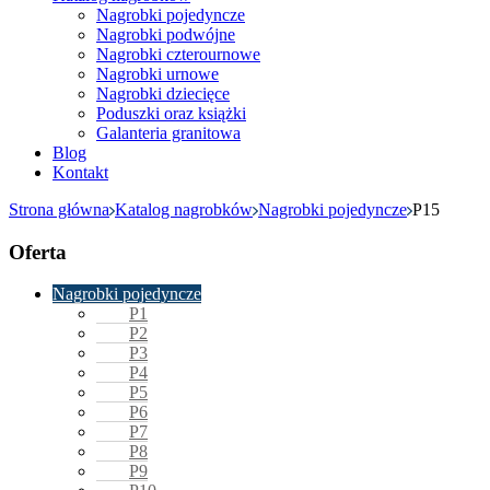
Nagrobki pojedyncze
Nagrobki podwójne
Nagrobki czterournowe
Nagrobki urnowe
Nagrobki dziecięce
Poduszki oraz książki
Galanteria granitowa
Blog
Kontakt
Strona główna
Katalog nagrobków
Nagrobki pojedyncze
P15
Oferta
Nagrobki pojedyncze
P1
P2
P3
P4
P5
P6
P7
P8
P9