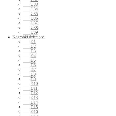
U33
U34
U35
U36
U37
U38
U39
Nagrobki dziecięce
D1
D2
D3
D4
D5
D6
D7
D8
D9
D10
D11
D12
D13
D14
D15
D16