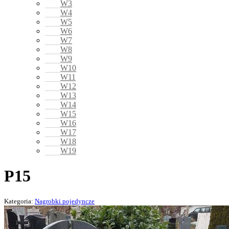
W3
W4
W5
W6
W7
W8
W9
W10
W11
W12
W13
W14
W15
W16
W17
W18
W19
P15
Kategoria:
Nagrobki pojedyncze