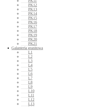
PK11
PK12
PK13
PK14
PK15
PK16
PK17
PK18
PK19
PK20
PK21
Galanteria granitowa
L1
L2
L3
L4
L5
L6
L7
L8
L9
L10
L11
L12
L13